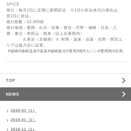
SPICE
発行：毎月1日に定期に新聞折込 ※1日が折込休日の場合は、
翌2日に折込。
発行部数：52,000部
発行地域：豊岡・出石・但東・香住・竹野・城崎・日高・八
鹿・養父・和田山・朝来（以上兵庫県内）
久美浜（京都府）※ 村岡・温泉・浜坂・生野・関宮エ
リアは協力店に設置。
#城崎#城崎温泉#温泉#城崎観光#豊岡#鞄#カバン#豊岡鞄#但馬
TOP
NEWS
2020-03（1）
2019-01（1）
2018-11（1）