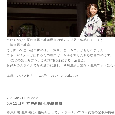
さわやかな初夏の但馬と城崎温泉の魅力を発見・体感しましょう。
山陰但馬と城崎。
そう聞いて思い起こすのは、「温泉」と「カニ」かもしれません。
でも、永く人々が訪れるその理由は、四季を通じた多彩な魅力のはず。
50ほどの楽しみ方を、この期間に提案する「泊覧会」
お好みのスタイルでその魅力に触れ、城崎温泉と豊岡・但馬ファンにな
城崎オンパクＨＰ：
http://kinosaki-onpaku.jp/
2015-05-11 11:00:00
5月11日号 神戸新聞 但馬欄掲載
神戸新聞 但馬欄に人物紹介として、エターナルフロー代表の記事が掲載さ