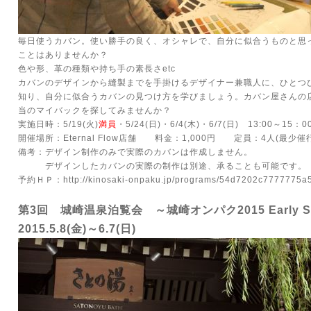
毎日使うカバン。使い勝手の良く、オシャレで、自分に似合うものと思
ことはありませんか？
色や形、革の種類や持ち手の素長さetc
カバンのデザインから縫製までを手掛けるデザイナー兼職人に、ひとつ
知り、自分に似合うカバンの見つけ方を学びましょう。カバン屋さんの
当のマイバックを探してみませんか？
実施日時：5/19(火)
満員
・5/24(日)・6/4(木)・6/7(日) 13:00～15：0
開催場所：Eternal Flow店舗 料金：1,000円 定員：4人(最少催
備考：デザイン制作のみで実際のカバンは作成しません。
デザインしたカバンの実際の制作は別途、承ることも可能です。
予約ＨＰ：
http://kinosaki-onpaku.jp/programs/54d7202c7777775
第3回 城崎温泉泊覧会 ～城崎オンパク2015 Early S
2015.5.8(金)～6.7(日)