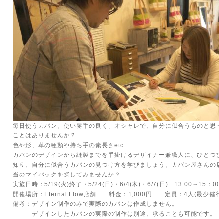
毎日使うカバン。使い勝手の良く、オシャレで、自分に似合うものと思
ことはありませんか？
色や形、革の種類や持ち手の素長さetc
カバンのデザインから縫製までを手掛けるデザイナー兼職人に、ひとつ
知り、自分に似合うカバンの見つけ方を学びましょう。カバン屋さんの
当のマイバックを探してみませんか？
実施日時：5/19(火)終了・5/24(日)・6/4(木)・6/7(日) 13:00～15：0
開催場所：Eternal Flow店舗 料金：1,000円 定員：4人(最少催
備考：デザイン制作のみで実際のカバンは作成しません。
デザインしたカバンの実際の制作は別途、承ることも可能です。