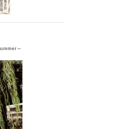
ummer～