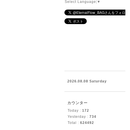
Select Language
▼
2026.08.08 Saturday
カウンター
Today :
172
Yesterday :
734
Total :
624492