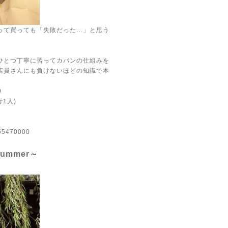
って買っても「失敗だった…」と思う
ひとつ丁寧に習ってカバンの仕組みを
店員さんにも負けないほどの知識で本
0
行1人)
a55470000
ummer～