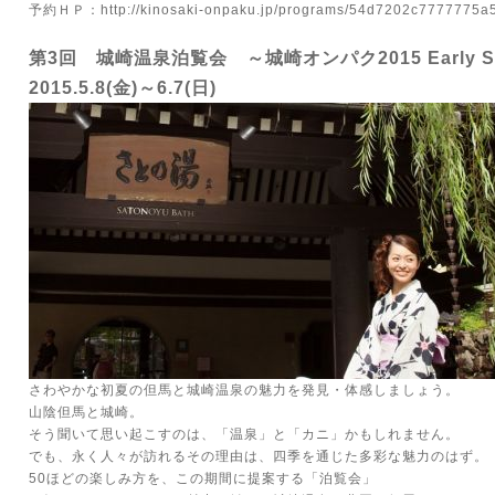
予約ＨＰ：
http://kinosaki-onpaku.jp/programs/54d7202c7777775
第3回 城崎温泉泊覧会 ～城崎オンパク2015 Early S
2015.5.8(金)～6.7(日)
さわやかな初夏の但馬と城崎温泉の魅力を発見・体感しましょう。
山陰但馬と城崎。
そう聞いて思い起こすのは、「温泉」と「カニ」かもしれません。
でも、永く人々が訪れるその理由は、四季を通じた多彩な魅力のはず。
50ほどの楽しみ方を、この期間に提案する「泊覧会」