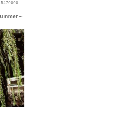
a55470000
ummer～