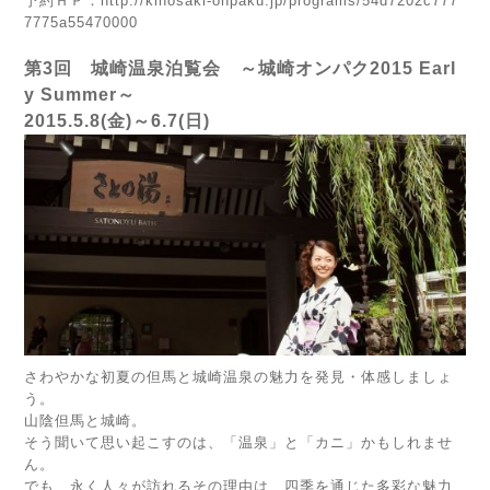
予約ＨＰ：
http://kinosaki-onpaku.jp/programs/54d7202c777
7775a55470000
第3回 城崎温泉泊覧会 ～城崎オンパク2015 Earl
y Summer～
2015.5.8(金)～6.7(日)
さわやかな初夏の但馬と城崎温泉の魅力を発見・体感しましょ
う。
山陰但馬と城崎。
そう聞いて思い起こすのは、「温泉」と「カニ」かもしれませ
ん。
でも、永く人々が訪れるその理由は、四季を通じた多彩な魅力