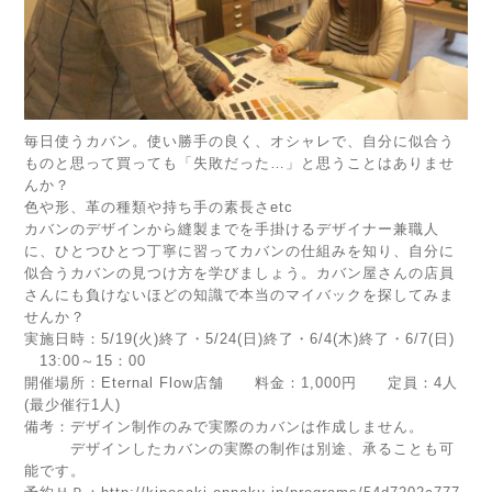
毎日使うカバン。使い勝手の良く、オシャレで、自分に似合う
ものと思って買っても「失敗だった…」と思うことはありませ
んか？
色や形、革の種類や持ち手の素長さetc
カバンのデザインから縫製までを手掛けるデザイナー兼職人
に、ひとつひとつ丁寧に習ってカバンの仕組みを知り、自分に
似合うカバンの見つけ方を学びましょう。カバン屋さんの店員
さんにも負けないほどの知識で本当のマイバックを探してみま
せんか？
実施日時：5/19(火)終了・5/24(日)終了・6/4(木)終了・6/7(日)
13:00～15：00
開催場所：Eternal Flow店舗 料金：1,000円 定員：4人
(最少催行1人)
備考：デザイン制作のみで実際のカバンは作成しません。
デザインしたカバンの実際の制作は別途、承ることも可
能です。