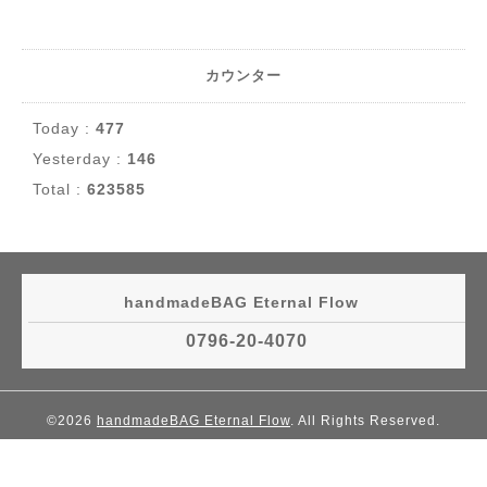
カウンター
Today :
477
Yesterday :
146
Total :
623585
handmadeBAG Eternal Flow
0796-20-4070
©2026
handmadeBAG Eternal Flow
. All Rights Reserved.