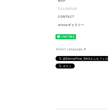
MAP
CALENDAR
CONTACT
minneギャラリー
Select Language
▼