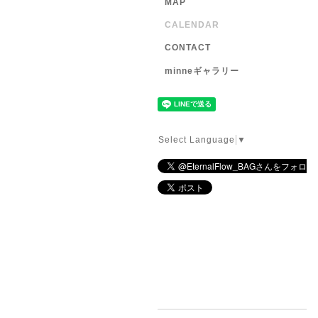
MAP
CALENDAR
CONTACT
minneギャラリー
Select Language
▼