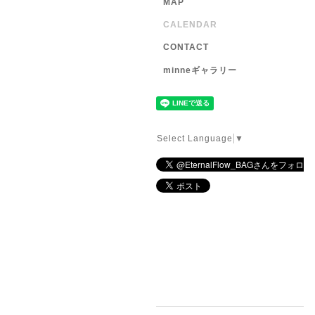
MAP
CALENDAR
CONTACT
minneギャラリー
Select Language
▼