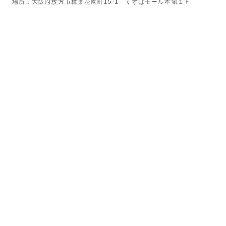
場所：大阪府枚方市樟葉花園町15-1 くずはモール本館１Ｆ