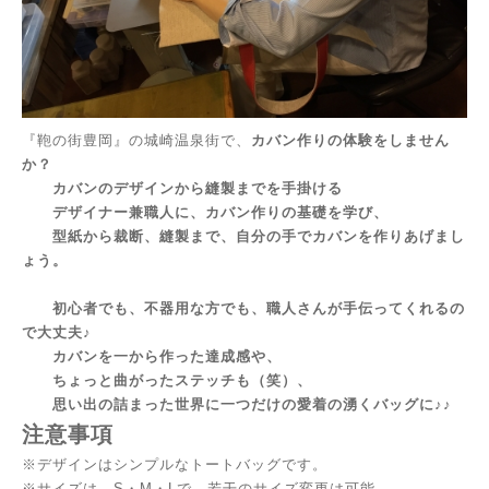
『鞄の街豊岡』の城崎温泉街で、
カバン作りの体験をしません
か？
カバンのデザインから縫製までを手掛ける
デザイナー兼職人に、カバン作りの基礎を学び、
型紙から裁断、縫製まで、自分の手でカバンを作りあげまし
ょう。
初心者でも、不器用な方でも、職人さんが手伝ってくれるの
で大丈夫♪
カバンを一から作った達成感や、
ちょっと曲がったステッチも（笑）、
思い出の詰まった世界に一つだけの愛着の湧くバッグに♪♪
注意事項
※デザインはシンプルなトートバッグです。
※サイズは、S・M・Lで、若干のサイズ変更は可能。